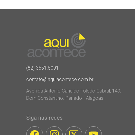
(82) 3551.5091
contato@aquiacontece.com.br
Avenida Antonio Candido Toledo Cabral, 149,
Dom Constantino. Penedo - Alagoas
Siga nas redes