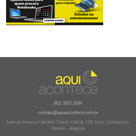
(82) 3551.5091
contato@aquiacontece.com.br
Avenida Antonio Candido Toledo Cabral, 149, Dom Constantino.
Penedo - Alagoas