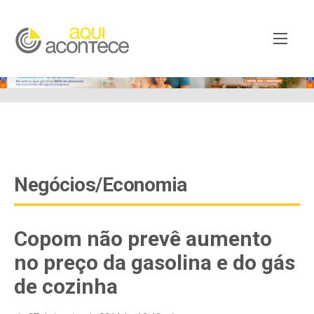
google-site-verification=EjSe5c8YipkwGd6E7NrnqocbcNz-
Xy8lpYSLnxw-AX8 google-site-verification:
googleb82de9a22cec23e8.html
Negócios/Economia
Copom não prevê aumento
no preço da gasolina e do gás
de cozinha