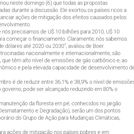
rmou neste domingo (6) que todas as propostas
as durante a discussão. Ele exortou os países ricos a
nanciar ações de mitigação dos efeitos causados pelos
envolvimento.
e nós precisamos de U$ 10 bilhões para 2010, U$ 10
ara começar o financiamento. Claramente, nós sabemos
e dólares até 2020 ou 2030”, avaliou de Boer.
atrocinadas nacionalmente e internacionalmente, são
l, que têm alto nível de emissões de gás carbônico e, ao
ômico e pela elevada capacidade de desenvolvimento d
mbro é de reduzir entre 36,1% e 38,9% o nível de emissõe
 o governo, pode ser alcançado reduzindo em 80% o
 manutenção da floresta em pé, conhecidos no jargão
Desmatamento e Degradação), serão um dos pontos
orário do Grupo de Ação para Mudanças Climáticas,
ara ações de mitigação nos países pobres e em