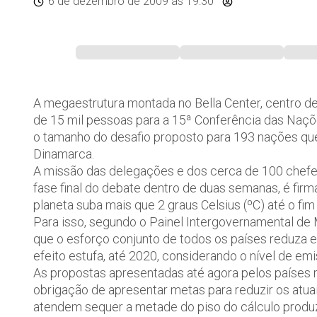
6 de dezembro de 2009
às 19:30
A megaestrutura montada no Bella Center, centro de
de 15 mil pessoas para a 15ª Conferência das Naçõ
o tamanho do desafio proposto para 193 nações qu
Dinamarca.
A missão das delegações e dos cerca de 100 chef
fase final do debate dentro de duas semanas, é fir
planeta suba mais que 2 graus Celsius (ºC) até o fim
Para isso, segundo o Painel Intergovernamental de 
que o esforço conjunto de todos os países reduza
efeito estufa, até 2020, considerando o nível de e
As propostas apresentadas até agora pelos países 
obrigação de apresentar metas para reduzir os atuai
atendem sequer a metade do piso do cálculo produzi