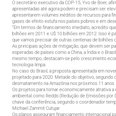
O secretário executivo da COP-15, Yvo de Boer, afi
apresentadas até agora podem e precisam ser elevad
apresentarem volumes inéditos de recursos para fi
gases de efeito estufa nos países pobres e em des
“Em termos de financiamento imediato, acredito qu
bilhões em 2011 e U$ 10 bilhões em 2012. Isso é p
que vamos precisar de outras centenas de bilhões d
As principais ações de mitigação, que devem ser p
esperadas de países como a China, a Índia e o Brasi
mesmo tempo, destacam-se pelo crescimento econ
tecnologia limpa.
No caso do Brasil, a proposta apresentada em nove
projetado para 2020. Metade do objetivo, segundo
desmatamento na Amazônia nos próximos 11 anos.
Os projetos para tornar economicamente atrativa a
ambiental como Redds (Redução de Emissões por 
chave da conferência, segundo o coordenador temp
Michael Zammit Cutujar.
Os planos asseguram financiamento internacional p