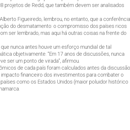
u 38 projetos de Redd, que também devem ser analisados
Alberto Figueiredo, lembrou, no entanto, que a conferênci
edução do desmatamento: o compromisso dos países ricos
om ser lembrado, mas aqui há outras coisas na frente do
u que nunca antes houve um esforço mundial de tal
mática objetivamente. “Em 17 anos de discussões, nunca
e ser um ponto de virada”, afirmou.
nômicos de cada país foram calculados antes da discussã
O impacto financeiro dos investimentos para combater o
a países como os Estados Unidos (maior poluidor histórico
inamarca.