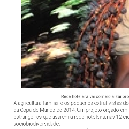
Rede hoteleira vai comercializar pr
A agricultura familiar e os pequenos extrativistas do
da Copa do Mundo de 2014. Um projeto orçado em R$ 
estrangeiros que usarem a rede hoteleira, nas 12 c
sociobiodiversidade.