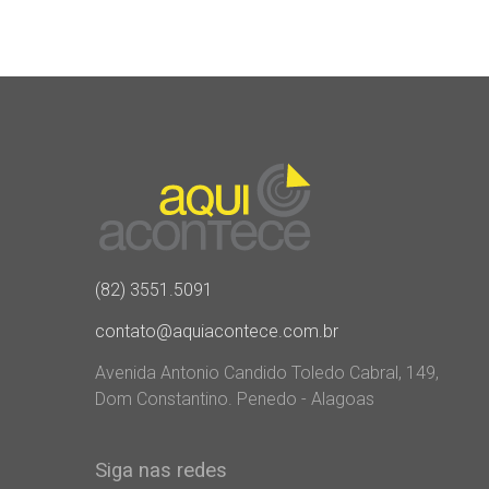
(82) 3551.5091
contato@aquiacontece.com.br
Avenida Antonio Candido Toledo Cabral, 149,
Dom Constantino. Penedo - Alagoas
Siga nas redes