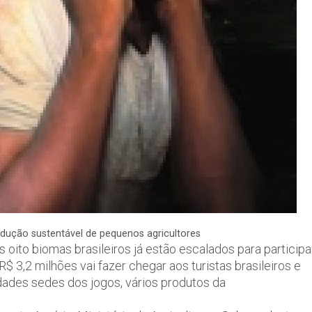
odução sustentável de pequenos agricultores
s oito biomas brasileiros já estão escalados para participa
3,2 milhões vai fazer chegar aos turistas brasileiros e
idades sedes dos jogos, vários produtos da