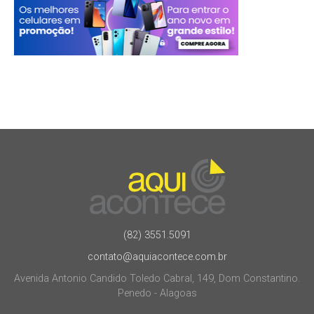
(82) 3551.5091
contato@aquiacontece.com.br
Avenida Antonio Candido Toledo Cabral, 149, Dom Constantino.
Penedo - Alagoas