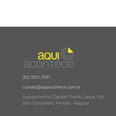
(82) 3551.5091
contato@aquiacontece.com.br
Avenida Antonio Candido Toledo Cabral, 149,
Dom Constantino. Penedo - Alagoas