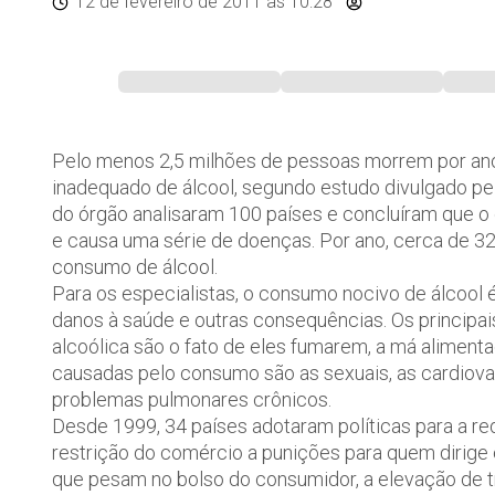
12 de fevereiro de 2011
às 10:28
Pelo menos 2,5 milhões de pessoas morrem por a
inadequado de álcool, segundo estudo divulgado pe
do órgão analisaram 100 países e concluíram que o
e causa uma série de doenças. Por ano, cerca de 3
consumo de álcool.
Para os especialistas, o consumo nocivo de álcool 
danos à saúde e outras consequências. Os principai
alcoólica são o fato de eles fumarem, a má alimen
causadas pelo consumo são as sexuais, as cardiovasc
problemas pulmonares crônicos.
Desde 1999, 34 países adotaram políticas para a r
restrição do comércio a punições para quem dirige
que pesam no bolso do consumidor, a elevação de t