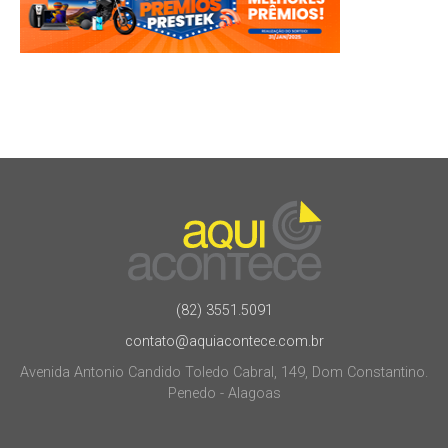
(82) 3551.5091
contato@aquiacontece.com.br
Avenida Antonio Candido Toledo Cabral, 149, Dom Constantino.
Penedo - Alagoas