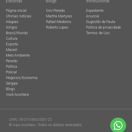
Editorias
Blogs
Institucional
Página inicial
Giro Penedo
Expediente
Últimas notícias
Martha Martyres
Anuncie
Alagoas
Rafael Medeiros
Sugestão de Pauta
Artigos
Roberto Lopes
Política de privacidade
Brasil/Mundo
Termos de Uso
Cultura
Esporte
Maceió
Meio Ambiente
Penedo
Política
Policial
Negócios/Economia
Sergipe
Blogs
Você Acontece
CNPJ: 09.570.693/0001-22
© Aqui Acontece - Todos os direitos reservados