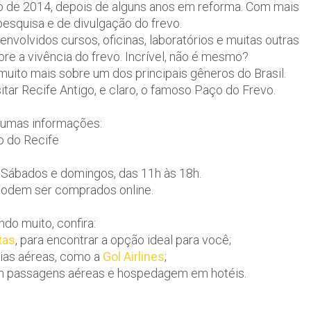
ro de 2014, depois de alguns anos em reforma. Com mais
pesquisa e de divulgação do frevo.
volvidos cursos, oficinas, laboratórios e muitas outras
e a vivência do frevo. Incrível, não é mesmo?
uito mais sobre um dos principais gêneros do Brasil.
itar Recife Antigo, e claro, o famoso Paço do Frevo.
gumas informações:
o do Recife
. Sábados e domingos, das 11h às 18h.
s podem ser comprados online.
do muito, confira:
tas
, para encontrar a opção ideal para você;
ias aéreas, como a
Gol Airlines
;
om passagens aéreas e hospedagem em hotéis.