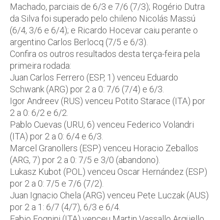
Machado, parciais de 6/3 e 7/6 (7/3); Rogério Dutra
da Silva foi superado pelo chileno Nicolás Massú
(6/4, 3/6 e 6/4); e Ricardo Hocevar caiu perante o
argentino Carlos Berlocq (7/5 e 6/3).
Confira os outros resultados desta terça-feira pela
primeira rodada:
Juan Carlos Ferrero (ESP, 1) venceu Eduardo
Schwank (ARG) por 2 a 0: 7/6 (7/4) e 6/3.
Igor Andreev (RUS) venceu Potito Starace (ITA) por
2 a 0: 6/2 e 6/2.
Pablo Cuevas (URU, 6) venceu Federico Volandri
(ITA) por 2 a 0: 6/4 e 6/3.
Marcel Granollers (ESP) venceu Horacio Zeballos
(ARG, 7) por 2 a 0: 7/5 e 3/0 (abandono).
Lukasz Kubot (POL) venceu Oscar Hernández (ESP)
por 2 a 0: 7/5 e 7/6 (7/2).
Juan Ignacio Chela (ARG) venceu Pete Luczak (AUS)
por 2 a 1: 6/7 (4/7), 6/3 e 6/4.
Fabio Fognini (ITA) venceu Martin Vassallo Argüello