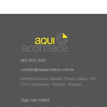
(82) 3551.5091
contato@aquiacontece.com.br
Avenida Antonio Candido Toledo Cabral, 149,
Dom Constantino. Penedo - Alagoas
Siga nas redes