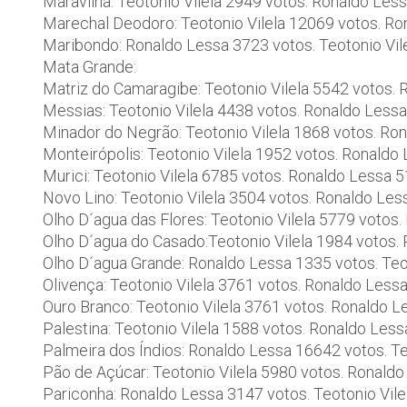
Maravilha: Teotonio Vilela 2949 votos. Ronaldo Les
Marechal Deodoro: Teotonio Vilela 12069 votos. R
Maribondo: Ronaldo Lessa 3723 votos. Teotonio Vil
Mata Grande:
Matriz do Camaragibe: Teotonio Vilela 5542 votos.
Messias: Teotonio Vilela 4438 votos. Ronaldo Less
Minador do Negrão: Teotonio Vilela 1868 votos. Ro
Monteirópolis: Teotonio Vilela 1952 votos. Ronaldo
Murici: Teotonio Vilela 6785 votos. Ronaldo Lessa 
Novo Lino: Teotonio Vilela 3504 votos. Ronaldo Le
Olho D´agua das Flores: Teotonio Vilela 5779 votos
Olho D´agua do Casado:Teotonio Vilela 1984 votos.
Olho D´agua Grande: Ronaldo Lessa 1335 votos. Teo
Olivença: Teotonio Vilela 3761 votos. Ronaldo Less
Ouro Branco: Teotonio Vilela 3761 votos. Ronaldo 
Palestina: Teotonio Vilela 1588 votos. Ronaldo Les
Palmeira dos Índios: Ronaldo Lessa 16642 votos. Te
Pão de Açúcar: Teotonio Vilela 5980 votos. Ronald
Pariconha: Ronaldo Lessa 3147 votos. Teotonio Vile