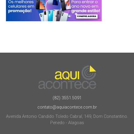
(82) 3551.5091
contato@aquiacontece.com.br
Avenida Antonio Candido Toledo Cabral, 149, Dom Constantino.
Penedo - Alagoas