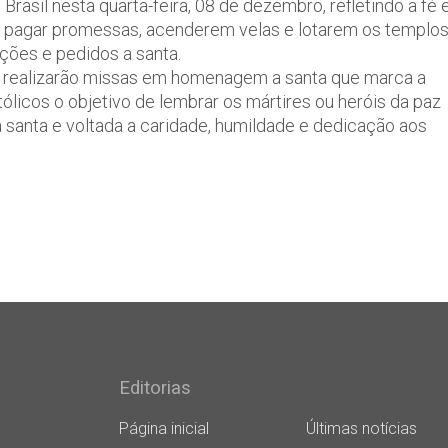
asil nesta quarta-feira, 08 de dezembro, refletindo a fé 
a pagar promessas, acenderem velas e lotarem os templo
ções e pedidos a santa.
realizarão missas em homenagem a santa que marca a
atólicos o objetivo de lembrar os mártires ou heróis da paz
santa e voltada a caridade, humildade e dedicação aos
Editorias
Página inicial
Últimas notícias