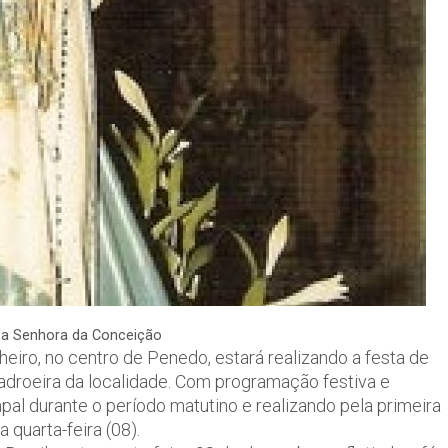
a Senhora da Conceição
iro, no centro de Penedo, estará realizando a festa de
adroeira da localidade. Com programação festiva e
pal durante o período matutino e realizando pela primeira
 quarta-feira (08).