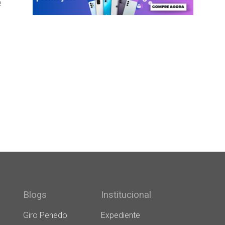
e
s
Blogs
Institucional
Giro Penedo
Expediente