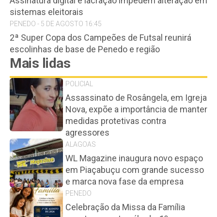
Assinatura digital e lacração impedem alteração em
sistemas eleitorais
PENEDO - 5 DE AGOSTO 16:45
2ª Super Copa dos Campeões de Futsal reunirá
escolinhas de base de Penedo e região
Mais lidas
POLICIAL
Assassinato de Rosângela, em Igreja
Nova, expõe a importância de manter
medidas protetivas contra
agressores
ALAGOAS
WL Magazine inaugura novo espaço
em Piaçabuçu com grande sucesso
e marca nova fase da empresa
PENEDO
Celebração da Missa da Família