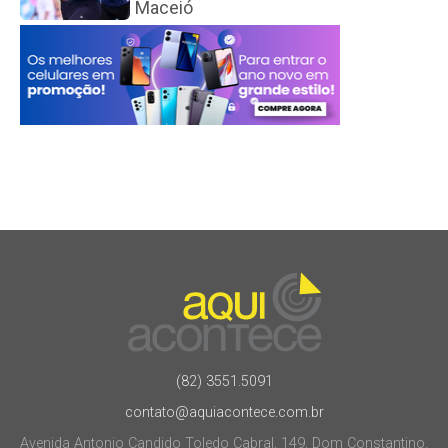
Maceió
(82) 3551.5091
contato@aquiacontece.com.br
Avenida Antonio Candido Toledo Cabral, 149, Dom Constantino.