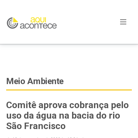
google-site-verification=EjSe5c8YipkwGd6E7NrnqocbcNz-
Xy8lpYSLnxw-AX8 google-site-verification:
googleb82de9a22cec23e8.html
Meio Ambiente
Comitê aprova cobrança pelo
uso da água na bacia do rio
São Francisco