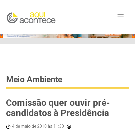
google-site-verification=EjSe5c8YipkwGd6E7NrnqocbcNz-
Xy8lpYSLnxw-AX8 google-site-verification:
googleb82de9a22cec23e8.html
Meio Ambiente
Comissão quer ouvir pré-
candidatos à Presidência
4 de maio de 2010
às 11:30