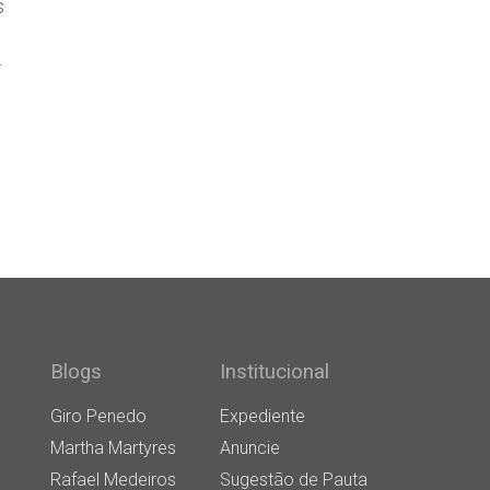
s
.
Blogs
Institucional
Giro Penedo
Expediente
Martha Martyres
Anuncie
Rafael Medeiros
Sugestão de Pauta