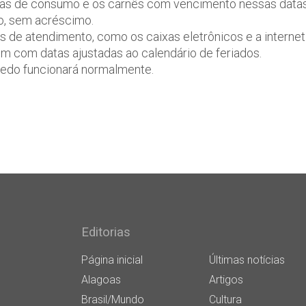
ntas de consumo e os carnês com vencimento nessas data
do, sem acréscimo.
os de atendimento, como os caixas eletrônicos e a internet
m com datas ajustadas ao calendário de feriados.
enedo funcionará normalmente.
Editorias
Página inicial
Últimas notícias
Alagoas
Artigos
Brasil/Mundo
Cultura