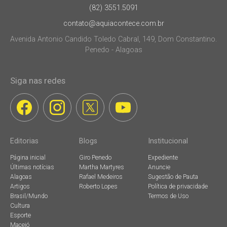
(82) 3551.5091
contato@aquiacontece.com.br
Avenida Antonio Candido Toledo Cabral, 149, Dom Constantino.
Penedo - Alagoas
Siga nas redes
Editorias
Blogs
Institucional
Página inicial
Giro Penedo
Expediente
Últimas notícias
Martha Martyres
Anuncie
Alagoas
Rafael Medeiros
Sugestão de Pauta
Artigos
Roberto Lopes
Política de privacidade
Brasil/Mundo
Termos de Uso
Cultura
Esporte
Maceió