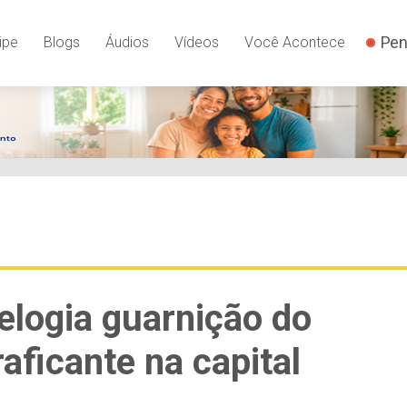
Pen
ipe
Blogs
Áudios
Vídeos
Você Acontece
logia guarnição do
ficante na capital