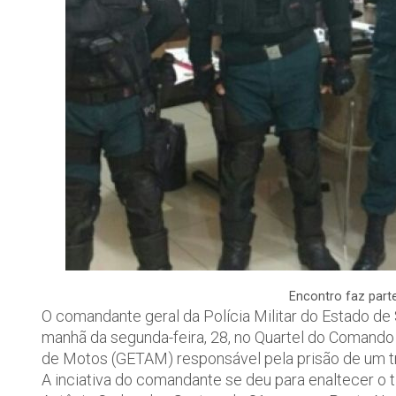
Encontro faz parte
O comandante geral da Polícia Militar do Estado de
manhã da segunda-feira, 28, no Quartel do Comando
de Motos (GETAM) responsável pela prisão de um traf
A inciativa do comandante se deu para enaltecer o t