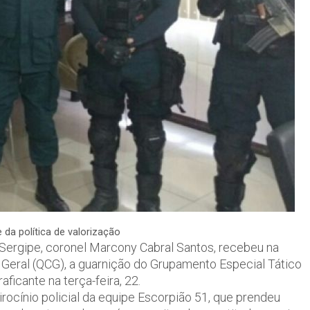
 da política de valorização
 Sergipe, coronel Marcony Cabral Santos, recebeu na
 Geral (QCG), a guarnição do Grupamento Especial Tático
icante na terça-feira, 22.
irocínio policial da equipe Escorpião 51, que prendeu