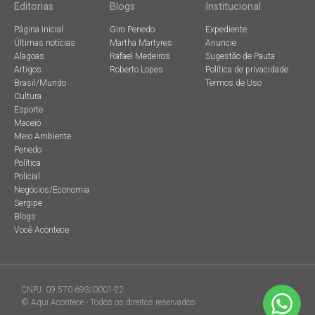
Editorias
Blogs
Institucional
Página inicial
Giro Penedo
Expediente
Últimas notícias
Martha Martyres
Anuncie
Alagoas
Rafael Medeiros
Sugestão de Pauta
Artigos
Roberto Lopes
Política de privacidade
Brasil/Mundo
Termos de Uso
Cultura
Esporte
Maceió
Meio Ambiente
Penedo
Política
Policial
Negócios/Economia
Sergipe
Blogs
Você Acontece
CNPJ: 09.570.693/0001-22
© Aqui Acontece - Todos os direitos reservados