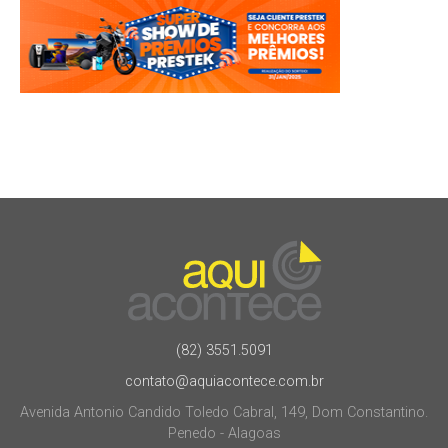
(82) 3551.5091
contato@aquiacontece.com.br
Avenida Antonio Candido Toledo Cabral, 149, Dom Constantino.
Penedo - Alagoas