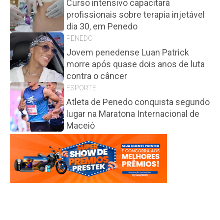
Curso intensivo capacitará
profissionais sobre terapia injetável
dia 30, em Penedo
PENEDO
Jovem penedense Luan Patrick
morre após quase dois anos de luta
contra o câncer
ESPORTE
Atleta de Penedo conquista segundo
lugar na Maratona Internacional de
Maceió