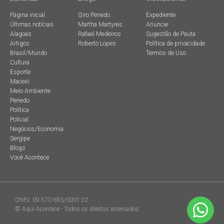
Página inicial
Giro Penedo
Expediente
Últimas notícias
Martha Martyres
Anuncie
Alagoas
Rafael Medeiros
Sugestão de Pauta
Artigos
Roberto Lopes
Política de privacidade
Brasil/Mundo
Termos de Uso
Cultura
Esporte
Maceió
Meio Ambiente
Penedo
Política
Policial
Negócios/Economia
Sergipe
Blogs
Você Acontece
CNPJ: 09.570.693/0001-22
© Aqui Acontece - Todos os direitos reservados