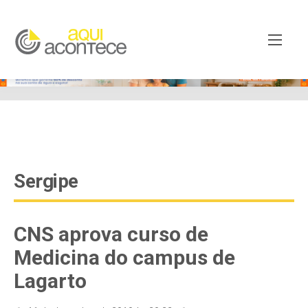
google-site-verification=EjSe5c8YipkwGd6E7NrnqocbcNz-
Xy8lpYSLnxw-AX8 google-site-verification:
googleb82de9a22cec23e8.html
Sergipe
CNS aprova curso de
Medicina do campus de
Lagarto