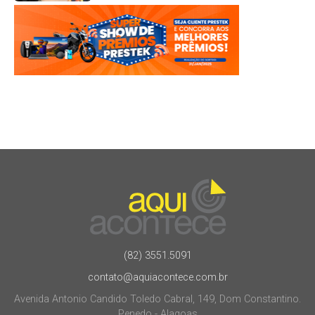
(82) 3551.5091
contato@aquiacontece.com.br
Avenida Antonio Candido Toledo Cabral, 149, Dom Constantino.
Penedo - Alagoas