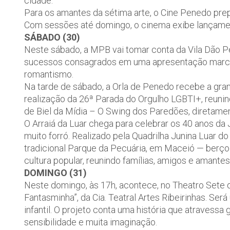
cidade.
Para os amantes da sétima arte, o Cine Penedo pre
Com sessões até domingo, o cinema exibe lançamento
SÁBADO (30)
Neste sábado, a MPB vai tomar conta da Vila Dão Pe
sucessos consagrados em uma apresentação marcad
romantismo.
Na tarde de sábado, a Orla de Penedo recebe a gr
realização da 26ª Parada do Orgulho LGBTI+, reunin
de Biel da Mídia – O Swing dos Paredões, diretamen
O Arraiá da Luar chega para celebrar os 40 anos da
muito forró. Realizado pela Quadrilha Junina Luar do
tradicional Parque da Pecuária, em Maceió — berço
cultura popular, reunindo famílias, amigos e amante
DOMINGO (31)
Neste domingo, às 17h, acontece, no Theatro Sete de
Fantasminha”, da Cia. Teatral Artes Ribeirinhas. Ser
infantil. O projeto conta uma história que atravess
sensibilidade e muita imaginação.