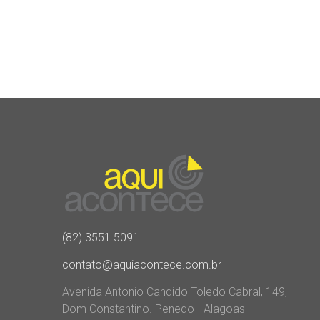
(82) 3551.5091
contato@aquiacontece.com.br
Avenida Antonio Candido Toledo Cabral, 149,
Dom Constantino. Penedo - Alagoas