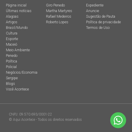
Página inicial
Giro Penedo
Expediente
Últimas notícias
Martha Martyres
Anuncie
Alagoas
Rafael Medeiros
Sugestão de Pauta
Artigos
Roberto Lopes
Política de privacidade
Brasil/Mundo
Termos de Uso
Cultura
Esporte
Maceió
Meio Ambiente
Penedo
Política
Policial
Negócios/Economia
Sergipe
Blogs
Você Acontece
CNPJ: 09.570.693/0001-22
© Aqui Acontece - Todos os direitos reservados