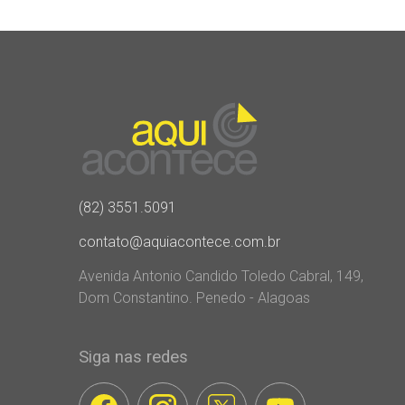
(82) 3551.5091
contato@aquiacontece.com.br
Avenida Antonio Candido Toledo Cabral, 149,
Dom Constantino. Penedo - Alagoas
Siga nas redes