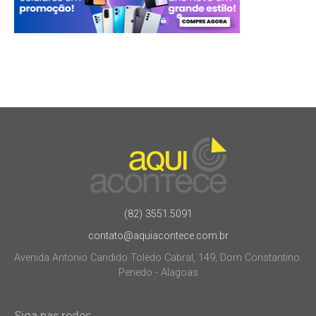
(82) 3551.5091
contato@aquiacontece.com.br
Avenida Antonio Candido Toledo Cabral, 149, Dom Constantino.
Penedo - Alagoas
Siga nas redes