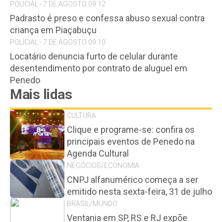
POLICIAL - 7 DE AGOSTO 09:12
Padrasto é preso e confessa abuso sexual contra
criança em Piaçabuçu
POLICIAL - 7 DE AGOSTO 09:10
Locatário denuncia furto de celular durante
desentendimento por contrato de aluguel em
Penedo
Mais lidas
CULTURA
Clique e programe-se: confira os
principais eventos de Penedo na
Agenda Cultural
NEGÓCIOS/ECONOMIA
CNPJ alfanumérico começa a ser
emitido nesta sexta-feira, 31 de julho
BRASIL/MUNDO
Ventania em SP, RS e RJ expõe