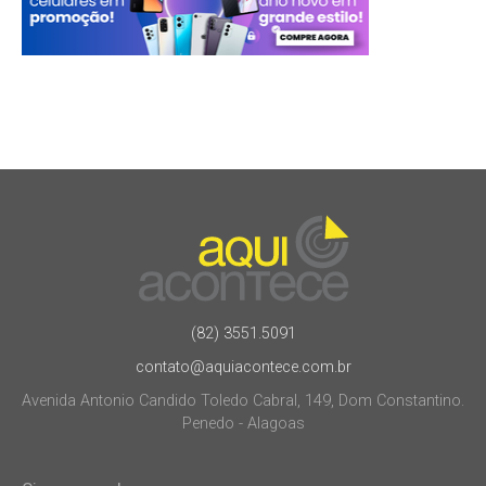
(82) 3551.5091
contato@aquiacontece.com.br
Avenida Antonio Candido Toledo Cabral, 149, Dom Constantino.
Penedo - Alagoas