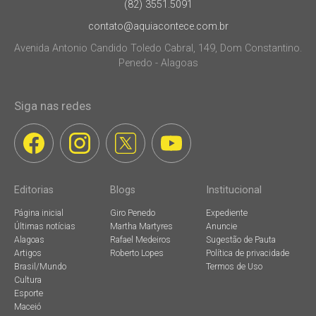
(82) 3551.5091
contato@aquiacontece.com.br
Avenida Antonio Candido Toledo Cabral, 149, Dom Constantino.
Penedo - Alagoas
Siga nas redes
Editorias
Blogs
Institucional
Página inicial
Giro Penedo
Expediente
Últimas notícias
Martha Martyres
Anuncie
Alagoas
Rafael Medeiros
Sugestão de Pauta
Artigos
Roberto Lopes
Política de privacidade
Brasil/Mundo
Termos de Uso
Cultura
Esporte
Maceió