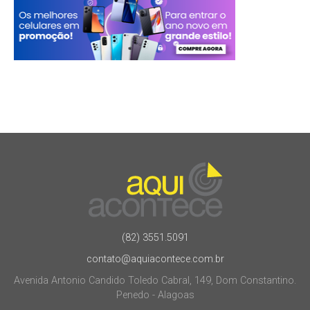
(82) 3551.5091
contato@aquiacontece.com.br
Avenida Antonio Candido Toledo Cabral, 149, Dom Constantino.
Penedo - Alagoas