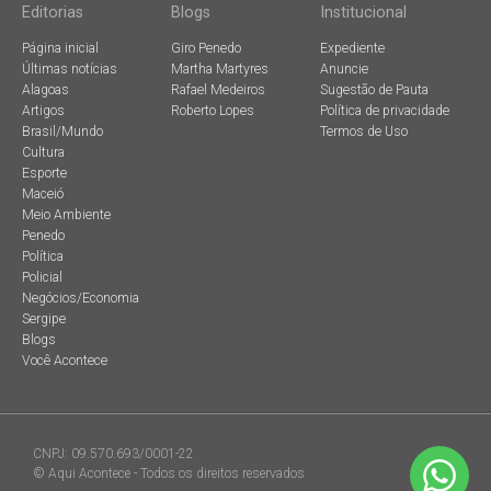
Editorias
Blogs
Institucional
Página inicial
Giro Penedo
Expediente
Últimas notícias
Martha Martyres
Anuncie
Alagoas
Rafael Medeiros
Sugestão de Pauta
Artigos
Roberto Lopes
Política de privacidade
Brasil/Mundo
Termos de Uso
Cultura
Esporte
Maceió
Meio Ambiente
Penedo
Política
Policial
Negócios/Economia
Sergipe
Blogs
Você Acontece
CNPJ: 09.570.693/0001-22
© Aqui Acontece - Todos os direitos reservados