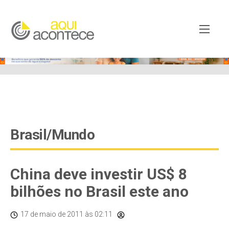
google-site-verification=EjSe5c8YipkwGd6E7NrnqocbcNz-
Xy8lpYSLnxw-AX8 google-site-verification:
googleb82de9a22cec23e8.html
Brasil/Mundo
China deve investir US$ 8
bilhões no Brasil este ano
17 de maio de 2011
às 02:11