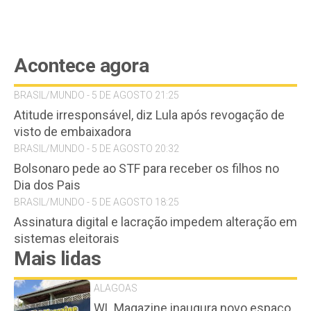
Acontece agora
BRASIL/MUNDO - 5 DE AGOSTO 21:25
Atitude irresponsável, diz Lula após revogação de
visto de embaixadora
BRASIL/MUNDO - 5 DE AGOSTO 20:32
Bolsonaro pede ao STF para receber os filhos no
Dia dos Pais
BRASIL/MUNDO - 5 DE AGOSTO 18:25
Assinatura digital e lacração impedem alteração em
sistemas eleitorais
Mais lidas
ALAGOAS
WL Magazine inaugura novo espaço