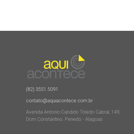
(82) 3551.5091
contato@aquiacontece.com.br
Avenida Antonio Candido Toledo Cabral, 149,
Dom Constantino. Penedo - Alagoas