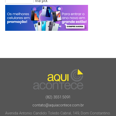
via pix
(82) 3551.5091
contato@aquiacontece.com.br
Avenida Antonio Candido Toledo Cabral, 149, Dom Constantino.