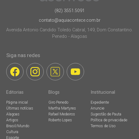
(82) 3551.5091
contato@aquiacontece.com.br
Avenida Antonio Candido Toledo Cabral, 149, Dom Constantino.
Penedo - Alagoas
Siga nas redes
Editorias
Blogs
Institucional
Página inicial
Giro Penedo
Expediente
Últimas notícias
Martha Martyres
Anuncie
Alagoas
Rafael Medeiros
Sugestão de Pauta
Artigos
Roberto Lopes
Política de privacidade
Brasil/Mundo
Termos de Uso
Cultura
Esporte