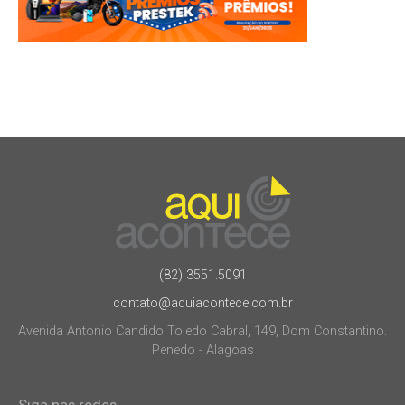
(82) 3551.5091
contato@aquiacontece.com.br
Avenida Antonio Candido Toledo Cabral, 149, Dom Constantino.
Penedo - Alagoas
Siga nas redes