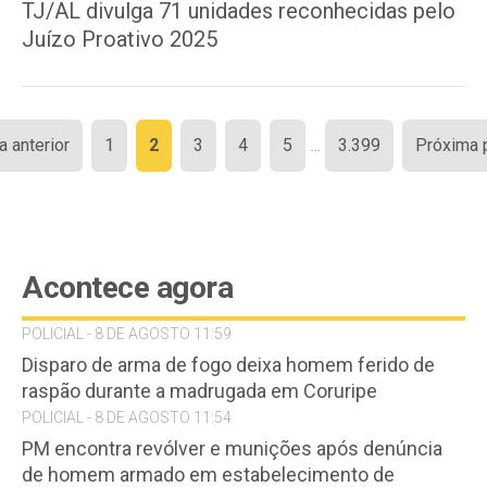
TJ/AL divulga 71 unidades reconhecidas pelo
Juízo Proativo 2025
Paginação
a anterior
1
2
3
4
5
…
3.399
Próxima 
de
posts
Acontece agora
POLICIAL - 8 DE AGOSTO 11:59
Disparo de arma de fogo deixa homem ferido de
raspão durante a madrugada em Coruripe
POLICIAL - 8 DE AGOSTO 11:54
PM encontra revólver e munições após denúncia
de homem armado em estabelecimento de