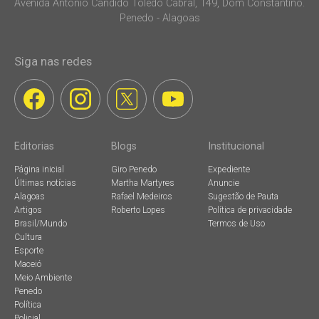
Avenida Antonio Candido Toledo Cabral, 149, Dom Constantino.
Penedo - Alagoas
Siga nas redes
Editorias
Blogs
Institucional
Página inicial
Giro Penedo
Expediente
Últimas notícias
Martha Martyres
Anuncie
Alagoas
Rafael Medeiros
Sugestão de Pauta
Artigos
Roberto Lopes
Política de privacidade
Brasil/Mundo
Termos de Uso
Cultura
Esporte
Maceió
Meio Ambiente
Penedo
Política
Policial