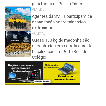
para fundo da Polícia Federal
PENEDO
Agentes da SMTT participam de
capacitação sobre talonários
eletrônicos
POLICIAL
Quase 100 kg de maconha são
encontrados em carreta durante
fiscalização em Porto Real do
Colégio