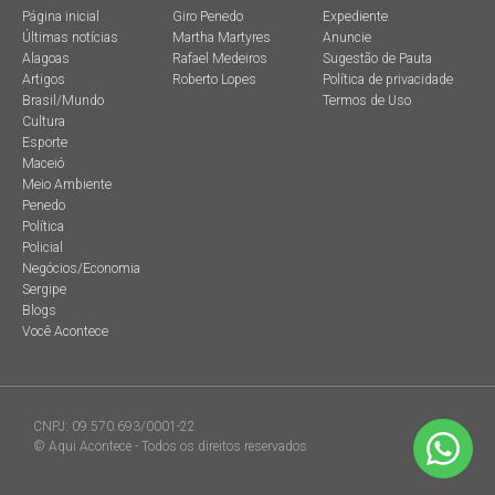
Página inicial
Giro Penedo
Expediente
Últimas notícias
Martha Martyres
Anuncie
Alagoas
Rafael Medeiros
Sugestão de Pauta
Artigos
Roberto Lopes
Política de privacidade
Brasil/Mundo
Termos de Uso
Cultura
Esporte
Maceió
Meio Ambiente
Penedo
Política
Policial
Negócios/Economia
Sergipe
Blogs
Você Acontece
CNPJ: 09.570.693/0001-22
© Aqui Acontece - Todos os direitos reservados