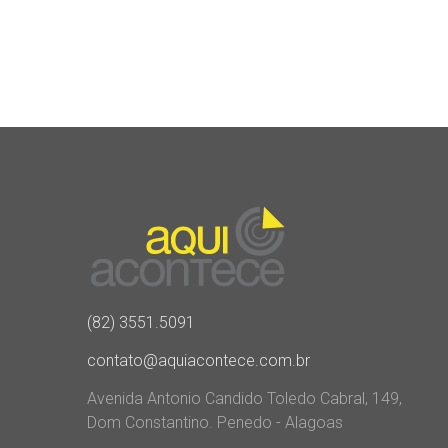
(82) 3551.5091
contato@aquiacontece.com.br
Avenida Antonio Candido Toledo Cabral, 149,
Dom Constantino. Penedo - Alagoas