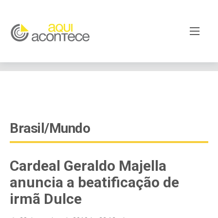
google-site-verification=EjSe5c8YipkwGd6E7NrnqocbcNz-
Xy8lpYSLnxw-AX8 google-site-verification:
googleb82de9a22cec23e8.html
Brasil/Mundo
Cardeal Geraldo Majella
anuncia a beatificação de
irmã Dulce