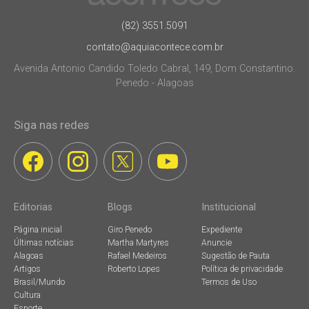
(82) 3551.5091
contato@aquiacontece.com.br
Avenida Antonio Candido Toledo Cabral, 149, Dom Constantino.
Penedo - Alagoas
Siga nas redes
Editorias
Blogs
Institucional
Página inicial
Giro Penedo
Expediente
Últimas notícias
Martha Martyres
Anuncie
Alagoas
Rafael Medeiros
Sugestão de Pauta
Artigos
Roberto Lopes
Política de privacidade
Brasil/Mundo
Termos de Uso
Cultura
Esporte