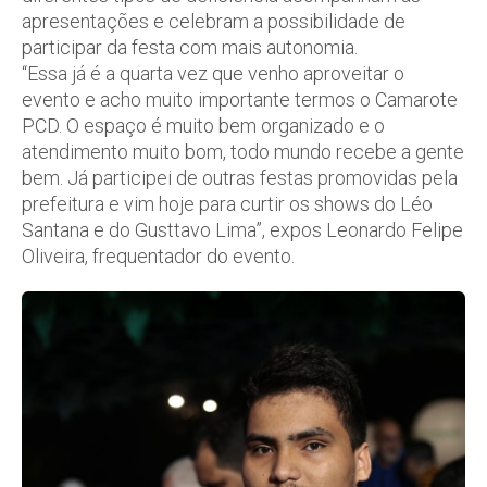
apresentações e celebram a possibilidade de
participar da festa com mais autonomia.
“Essa já é a quarta vez que venho aproveitar o
evento e acho muito importante termos o Camarote
PCD. O espaço é muito bem organizado e o
atendimento muito bom, todo mundo recebe a gente
bem. Já participei de outras festas promovidas pela
prefeitura e vim hoje para curtir os shows do Léo
Santana e do Gusttavo Lima”, expos Leonardo Felipe
Oliveira, frequentador do evento.