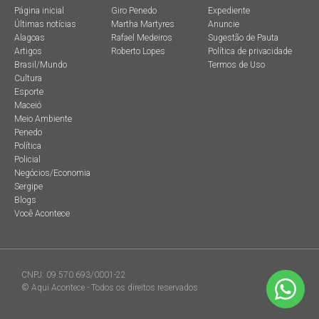
Página inicial
Giro Penedo
Expediente
Últimas notícias
Martha Martyres
Anuncie
Alagoas
Rafael Medeiros
Sugestão de Pauta
Artigos
Roberto Lopes
Política de privacidade
Brasil/Mundo
Termos de Uso
Cultura
Esporte
Maceió
Meio Ambiente
Penedo
Política
Policial
Negócios/Economia
Sergipe
Blogs
Você Acontece
CNPJ: 09.570.693/0001-22
© Aqui Acontece - Todos os direitos reservados