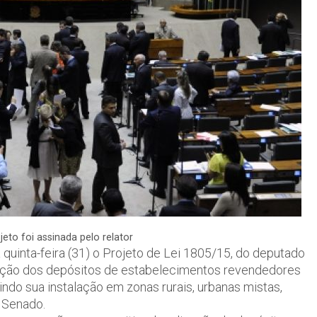
jeto foi assinada pelo relator
uinta-feira (31) o Projeto de Lei 1805/15, do deputado
zação dos depósitos de estabelecimentos revendedores
indo sua instalação em zonas rurais, urbanas mistas,
o Senado.