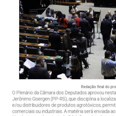
Redação final do pro
O Plenário da Câmara dos Deputados aprovou nesta q
Jerônimo Goergen (PP-RS), que disciplina a locali
e/ou distribuidores de produtos agrotóxicos, permit
comerciais ou industriais. A matéria será enviada a