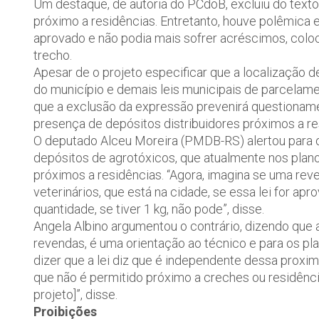
Um destaque, de autoria do PCdoB, excluiu do texto
próximo a residências. Entretanto, houve polêmica em
aprovado e não podia mais sofrer acréscimos, colo
trecho.
Apesar de o projeto especificar que a localização 
do município e demais leis municipais de parcelame
que a exclusão da expressão prevenirá questionamen
presença de depósitos distribuidores próximos a re
O deputado Alceu Moreira (PMDB-RS) alertou para o 
depósitos de agrotóxicos, que atualmente nos plano
próximos a residências. “Agora, imagina se uma rev
veterinários, que está na cidade, se essa lei for ap
quantidade, se tiver 1 kg, não pode”, disse.
Angela Albino argumentou o contrário, dizendo que a 
revendas, é uma orientação ao técnico e para os pl
dizer que a lei diz que é independente dessa proxim
que não é permitido próximo a creches ou residênci
projeto]”, disse.
Proibições