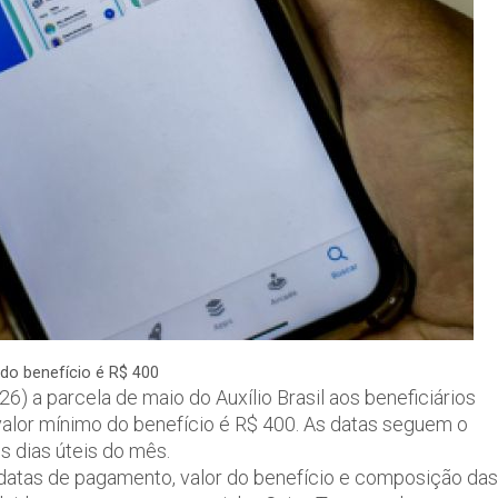
do benefício é R$ 400
6) a parcela de maio do Auxílio Brasil aos beneficiários
 valor mínimo do benefício é R$ 400. As datas seguem o
s dias úteis do mês.
 datas de pagamento, valor do benefício e composição das