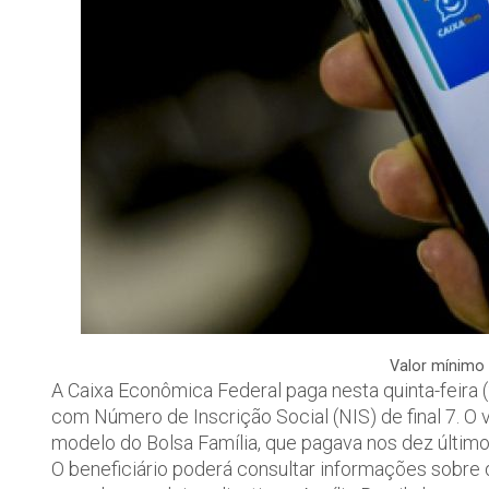
Valor mínimo 
A Caixa Econômica Federal paga nesta quinta-feira (2
com Número de Inscrição Social (NIS) de final 7. O
modelo do Bolsa Família, que pagava nos dez último
O beneficiário poderá consultar informações sobre