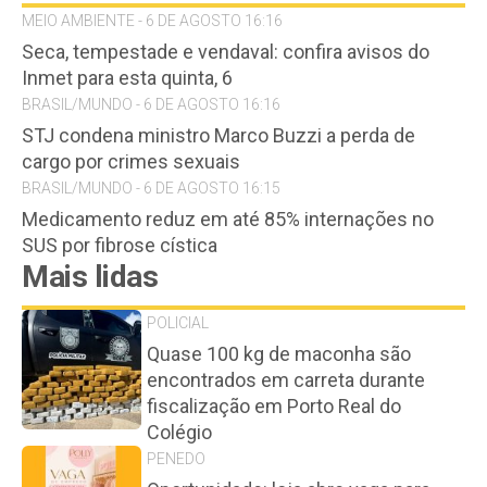
MEIO AMBIENTE - 6 DE AGOSTO 16:16
Seca, tempestade e vendaval: confira avisos do
Inmet para esta quinta, 6
BRASIL/MUNDO - 6 DE AGOSTO 16:16
STJ condena ministro Marco Buzzi a perda de
cargo por crimes sexuais
BRASIL/MUNDO - 6 DE AGOSTO 16:15
Medicamento reduz em até 85% internações no
SUS por fibrose cística
Mais lidas
POLICIAL
Quase 100 kg de maconha são
encontrados em carreta durante
fiscalização em Porto Real do
Colégio
PENEDO