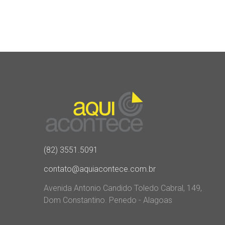
(82) 3551.5091
contato@aquiacontece.com.br
Avenida Antonio Candido Toledo Cabral, 149,
Dom Constantino. Penedo - Alagoas